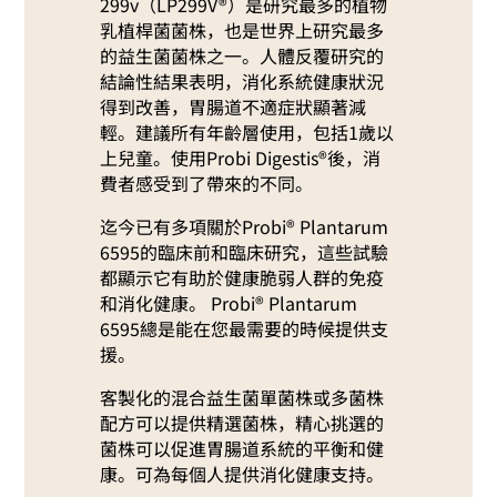
299v（LP299V®）是研究最多的植物
乳植桿菌菌株，也是世界上研究最多
的益生菌菌株之一。人體反覆研究的
結論性結果表明，消化系統健康狀況
得到改善，胃腸道不適症狀顯著減
輕。建議所有年齡層使用，包括1歲以
上兒童。使用Probi Digestis®後，消
費者感受到了帶來的不同。
迄今已有多項關於Probi® Plantarum
6595的臨床前和臨床研究，這些試驗
都顯示它有助於健康脆弱人群的免疫
和消化健康。 Probi® Plantarum
6595總是能在您最需要的時候提供支
援。
客製化的混合益生菌單菌株或多菌株
配方可以提供精選菌株，精心挑選的
菌株可以促進胃腸道系統的平衡和健
康。可為每個人提供消化健康支持。