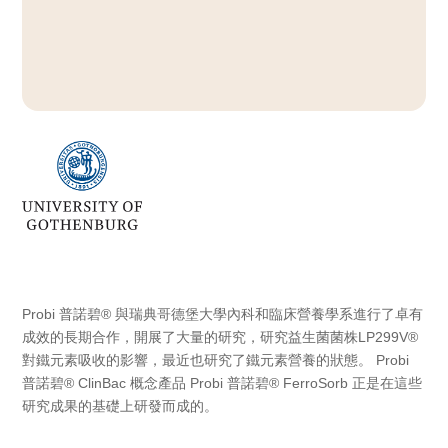
Probi 普諾碧® 與瑞典哥德堡大學內科和臨床營養學系進行了卓有
成效的長期合作，開展了大量的研究，研究益生菌菌株LP299V®
對鐵元素吸收的影響，最近也研究了鐵元素營養的狀態。 Probi
普諾碧® ClinBac 概念產品 Probi 普諾碧® FerroSorb 正是在這些
研究成果的基礎上研發而成的。