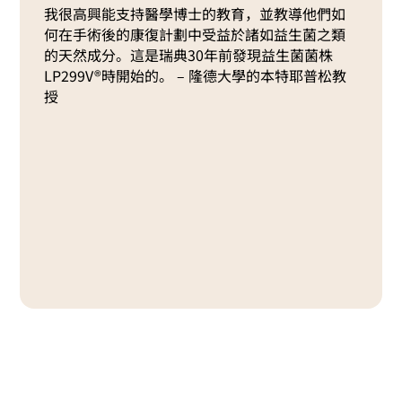
我很高興能支持醫學博士的教育，並教導他們如
何在手術後的康復計劃中受益於諸如益生菌之類
的天然成分。這是瑞典30年前發現益生菌菌株
LP299V®時開始的。 – 隆德大學的本特耶普松教
授