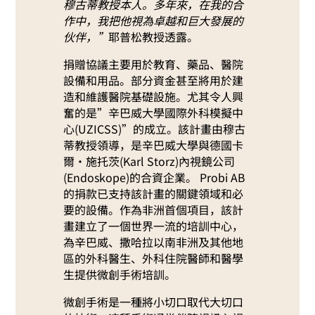
穆古蒂教授本人。多年來，在我的合
作中，我把他視為卓越和巨大發展的
伙伴，”
耶普松教授透露。
捐贈協議主要用於教育、藥品、醫院
設備和用品。部分資金甚至將用於建
造和維護醫院基礎設施。尤其令人興
奮的是”辛巴威大學國際外科模擬中
心(UZICSS)”的成立。該計畫由穆古
蒂教授領導，是辛巴威大學與德國卡
爾·施托茨(Karl Storz)內視鏡公司
(Endoskope)的合資企業。 Probi AB
的捐款已支持該計畫的關鍵領域和必
要的設備。作為非洲首個項目，該計
畫建立了一個世界一流的培訓中心，
為辛巴威、撒哈拉以南非洲及其他地
區的外科醫生、外科住院醫師和醫學
生提供微創手術培訓。
微創手術是一種將小切口取代大切口